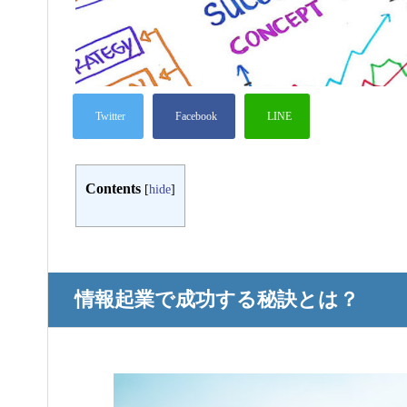
Contents
[
hide
]
情報起業で成功する秘訣とは？